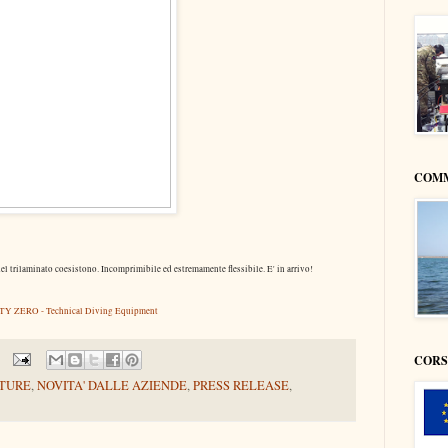
COMM
el trilaminato coesistono. Incomprimibile ed estremamente flessibile. E' in arrivo!
Y ZERO - Technical Diving Equipment
CORS
TURE
,
NOVITA' DALLE AZIENDE
,
PRESS RELEASE
,