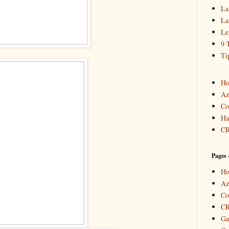
La
La
Le
9 
Ti
Ho
Az
Co
Ha
C
Pages
Ho
Az
Co
C
Ga