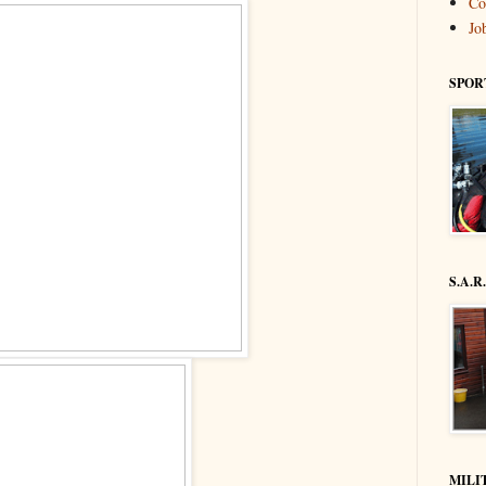
Co
Jo
SPOR
S.A.R
MILI