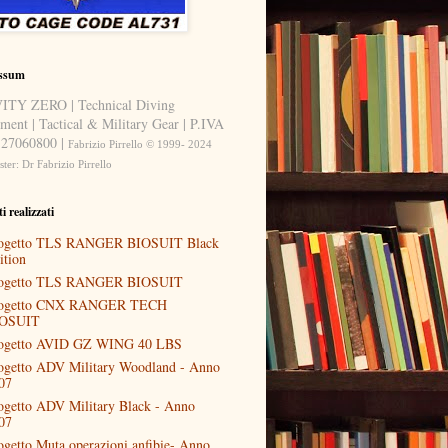
ssum
TY ZERO | Technical Diving
ment | Tactical & Military Gear | P.IVA
27060800 |
Fabrizio Pirrello © 1999- 2024
er: Dr Fabrizio Pirrello
i realizzati
ogetto TLS RANGER BIOSUIT Black
ition
ogetto TLS RANGER BIOSUIT
ogetto CNX RANGER TECH
OSUIT
ogetto AVID GZ WING 40 LBS
ogetto ADV Military Woodland - Anno
07
ogetto ADV Military Black - Anno
07
ogetto Muta operazioni anfibie- Anno