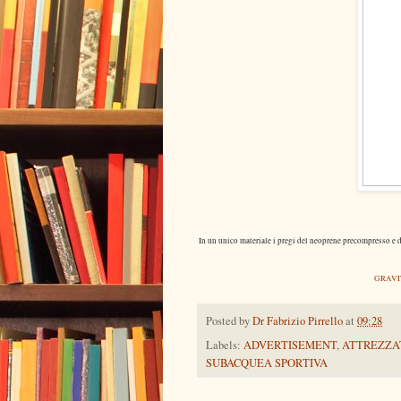
In un unico materiale i pregi del neoprene precompresso e d
GRAVIT
Posted by
Dr Fabrizio Pirrello
at
09:28
Labels:
ADVERTISEMENT
,
ATTREZZA
SUBACQUEA SPORTIVA