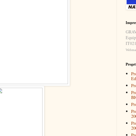
Impre
GRAVI
Equip
IT021
Webmast
Progett
Pr
Ed
Pr
Pr
BI
Pr
Pr
20
Pr
20
Pr