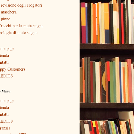
 revisione degli erogatori
 maschera
 pinne
Trucchi per la muta stagna
pologia di mute stagne
me page
ienda
ntatti
ppy Customers
REDITS
 - Menu
me page
ienda
ntatti
REDITS
ranzia