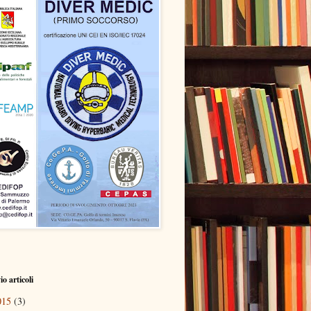
o articoli
015
(3)