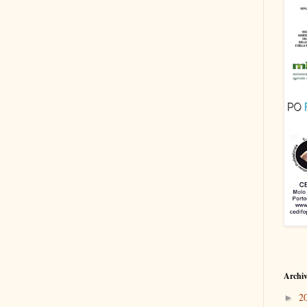
Archivi
2
►