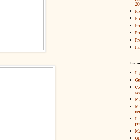
20
Pr
Pr
Pr
Pr
Pr
Fa
Learn
Il 
Gu
Co
cer
Mon
Mo
ne
In
po
Mu
Gl