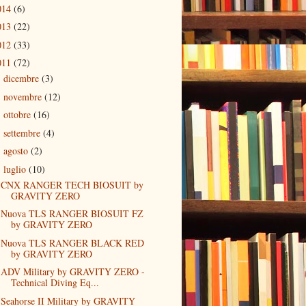
014
(6)
013
(22)
012
(33)
011
(72)
dicembre
(3)
►
novembre
(12)
►
ottobre
(16)
►
settembre
(4)
►
agosto
(2)
►
luglio
(10)
▼
CNX RANGER TECH BIOSUIT by
GRAVITY ZERO
Nuova TLS RANGER BIOSUIT FZ
by GRAVITY ZERO
Nuova TLS RANGER BLACK RED
by GRAVITY ZERO
ADV Military by GRAVITY ZERO -
Technical Diving Eq...
Seahorse II Military by GRAVITY