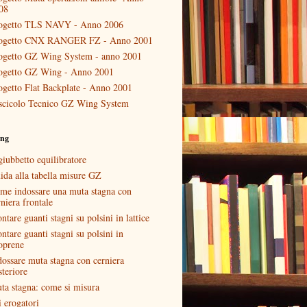
08
ogetto TLS NAVY - Anno 2006
ogetto CNX RANGER FZ - Anno 2001
ogetto GZ Wing System - anno 2001
ogetto GZ Wing - Anno 2001
ogetto Flat Backplate - Anno 2001
scicolo Tecnico GZ Wing System
ing
giubbetto equilibratore
ida alla tabella misure GZ
me indossare una muta stagna con
niera frontale
tare guanti stagni su polsini in lattice
ntare guanti stagni su polsini in
oprene
dossare muta stagna con cerniera
steriore
ta stagna: come si misura
i erogatori