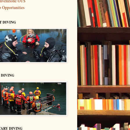
nvenzione OTS
b Opportunities
T DIVING
. DIVING
TARY DIVING