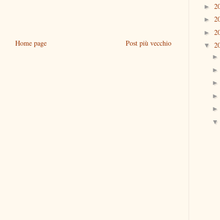
2
►
2
►
2
►
Home page
Post più vecchio
2
▼