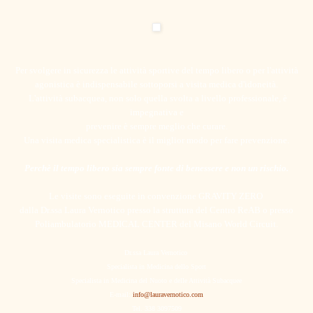
Per svolgere in sicurezza le attività sportive del tempo libero o per l'attività
agonistica è indispensabile sottoporsi a visita medica d'idoneità.
L'attività subacquea, non solo quella svolta a livello professionale, è
impegnativa e
prevenire è sempre meglio che curare.
Una visita medica specialistica è il miglior modo per fare prevenzione.
Perchè il tempo libero sia sempre fonte di benessere e non un rischio.
Le visite sono eseguite in convenzione GRAVITY ZERO
dalla Dr.ssa Laura Vernotico presso la struttura del Centro ReAB o presso
Poliambulatorio MEDICAL CENTER del Misano World Circuit.
Dr.ssa Laura Vernotico
Specialista in Medicina dello Sport
Specialista in Medicina del Nuoto e delle Attività Subacquee
E-mail:
info@lauravernotico.com
Tel. 338 3097509