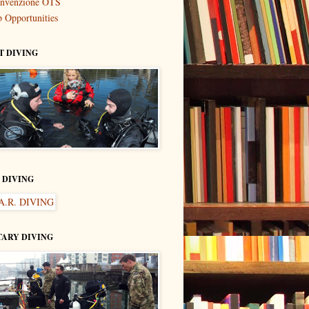
nvenzione OTS
b Opportunities
T DIVING
. DIVING
TARY DIVING