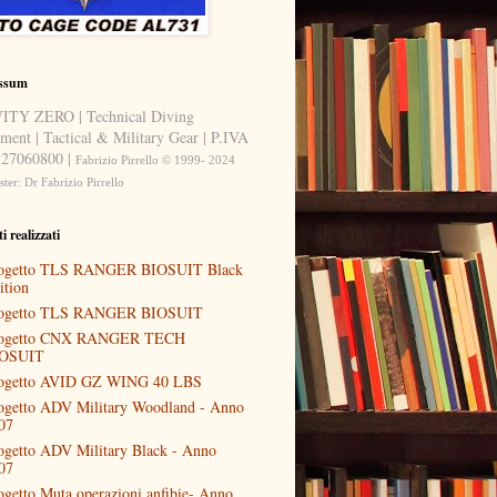
ssum
TY ZERO | Technical Diving
ment | Tactical & Military Gear | P.IVA
27060800 |
Fabrizio Pirrello © 1999- 2024
er: Dr Fabrizio Pirrello
i realizzati
ogetto TLS RANGER BIOSUIT Black
ition
ogetto TLS RANGER BIOSUIT
ogetto CNX RANGER TECH
OSUIT
ogetto AVID GZ WING 40 LBS
ogetto ADV Military Woodland - Anno
07
ogetto ADV Military Black - Anno
07
ogetto Muta operazioni anfibie- Anno