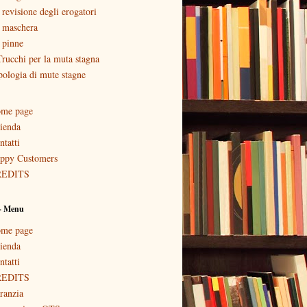
 revisione degli erogatori
 maschera
 pinne
Trucchi per la muta stagna
pologia di mute stagne
me page
ienda
ntatti
ppy Customers
REDITS
 - Menu
me page
ienda
ntatti
REDITS
ranzia