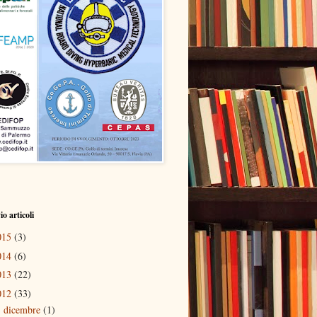
o articoli
015
(3)
014
(6)
013
(22)
012
(33)
dicembre
(1)
►