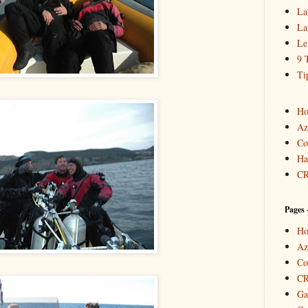
La
La
Le
9 
Ti
Ho
Az
Co
Ha
C
Pages
Ho
Az
Co
C
Ga