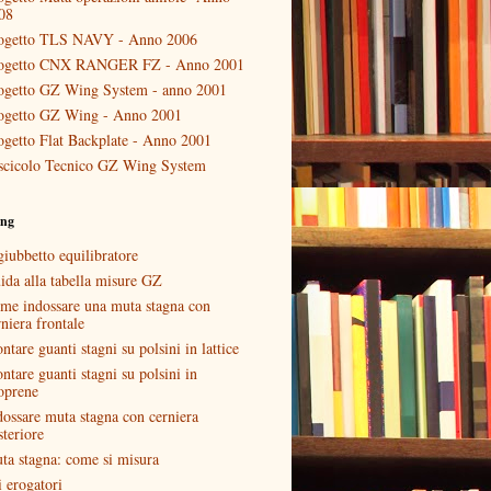
08
ogetto TLS NAVY - Anno 2006
ogetto CNX RANGER FZ - Anno 2001
ogetto GZ Wing System - anno 2001
ogetto GZ Wing - Anno 2001
ogetto Flat Backplate - Anno 2001
scicolo Tecnico GZ Wing System
ing
giubbetto equilibratore
ida alla tabella misure GZ
me indossare una muta stagna con
niera frontale
tare guanti stagni su polsini in lattice
ntare guanti stagni su polsini in
oprene
dossare muta stagna con cerniera
steriore
ta stagna: come si misura
i erogatori