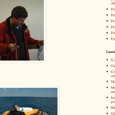
20
Pr
Pr
Pr
Pr
Pr
Fa
Learn
Il 
Gu
Co
cer
Mon
Mo
ne
In
po
Mu
Gl