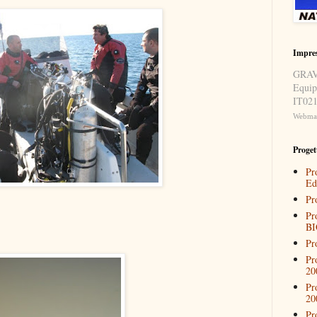
Impre
GRAVI
Equip
IT021
Webmast
Progett
Pr
Ed
Pr
Pr
BI
Pr
Pr
20
Pr
20
Pr