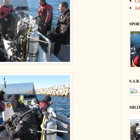
Co
Jo
SPOR
S.A.R
MILI