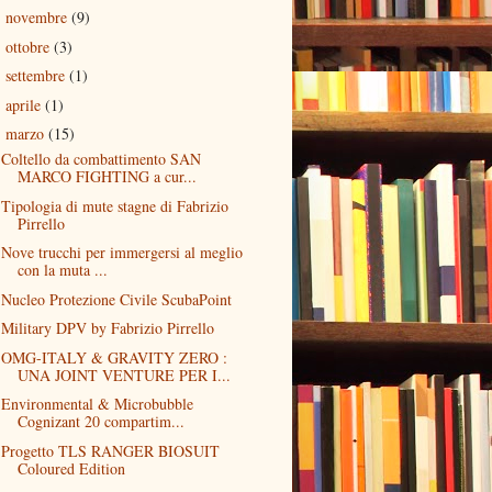
novembre
(9)
►
ottobre
(3)
►
settembre
(1)
►
aprile
(1)
►
marzo
(15)
▼
Coltello da combattimento SAN
MARCO FIGHTING a cur...
Tipologia di mute stagne di Fabrizio
Pirrello
Nove trucchi per immergersi al meglio
con la muta ...
Nucleo Protezione Civile ScubaPoint
Military DPV by Fabrizio Pirrello
OMG-ITALY & GRAVITY ZERO :
UNA JOINT VENTURE PER I...
Environmental & Microbubble
Cognizant 20 compartim...
Progetto TLS RANGER BIOSUIT
Coloured Edition